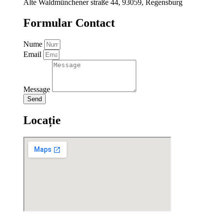
Alte Waldmünchener straße 44, 93059, Regensburg
Formular Contact
Nume
Email
Message
Send
Locație