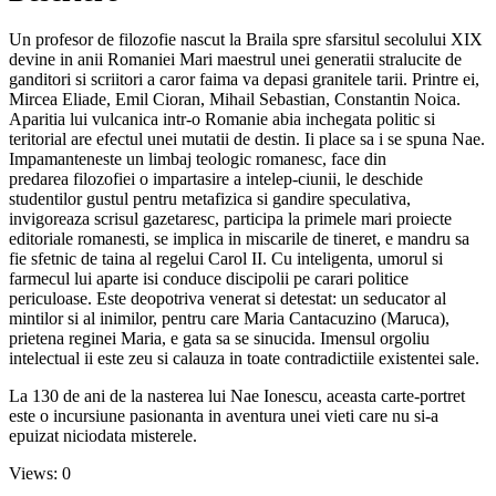
Un profesor de filozofie nascut la Braila spre sfarsitul secolului XIX
devine in anii Romaniei Mari maestrul unei generatii stralucite de
ganditori si scriitori a caror faima va depasi granitele tarii. Printre ei,
Mircea Eliade, Emil Cioran, Mihail Sebastian, Constantin Noica.
Aparitia lui vulcanica intr-o Romanie abia inchegata politic si
teritorial are efectul unei mutatii de destin. Ii place sa i se spuna Nae.
Impamanteneste un limbaj teologic romanesc, face din
predarea filozofiei o impartasire a intelep-ciunii, le deschide
studentilor gustul pentru metafizica si gandire speculativa,
invigoreaza scrisul gazetaresc, participa la primele mari proiecte
editoriale romanesti, se implica in miscarile de tineret, e mandru sa
fie sfetnic de taina al regelui Carol II. Cu inteligenta, umorul si
farmecul lui aparte isi conduce discipolii pe carari politice
periculoase. Este deopotriva venerat si detestat: un seducator al
mintilor si al inimilor, pentru care Maria Cantacuzino (Maruca),
prietena reginei Maria, e gata sa se sinucida. Imensul orgoliu
intelectual ii este zeu si calauza in toate contradictiile existentei sale.
La 130 de ani de la nasterea lui Nae Ionescu, aceasta carte-portret
este o incursiune pasionanta in aventura unei vieti care nu si-a
epuizat niciodata misterele.
Views: 0