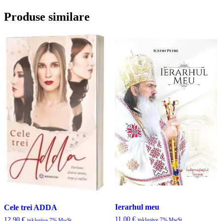
Produse similare
Ierarhul meu
Cele trei ADDA
11.00
€
12.90
€
inklusive 7% MwSt.
inklusive 7% MwSt.