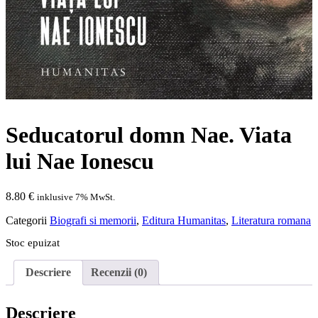
Seducatorul domn Nae. Viata
lui Nae Ionescu
8.80
€
inklusive 7% MwSt.
Categorii
Biografi si memorii
,
Editura Humanitas
,
Literatura romana
Stoc epuizat
Descriere
Recenzii (0)
Descriere