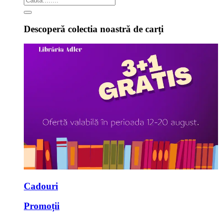
Descoperă colectia noastră de carți
Cadouri
Promoții