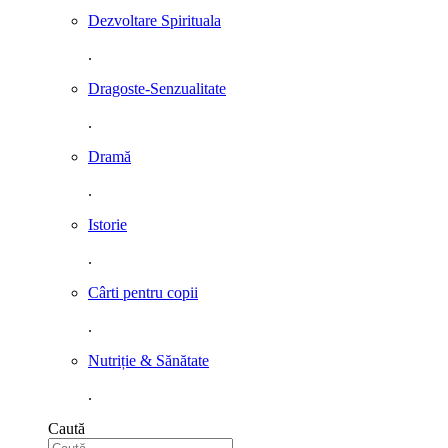
Dezvoltare Spirituala
.
Dragoste-Senzualitate
.
Dramă
.
Istorie
.
Cârti pentru copii
.
Nutriție & Sănătate
.
Caută