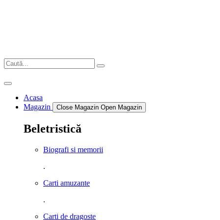
Sari
la
conținut
Acasa
Magazin
Close Magazin
Open Magazin
Beletristică
Biografi si memorii
.
Carti amuzante
.
Carti de dragoste