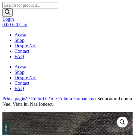
Products
search
Login
0.00
€
0
Cart
Acasa
Shop
Despre Noi
Contact
FAQ
Acasa
Shop
Despre Noi
Contact
FAQ
Prima pagină
/
Edituri Cărți
/
Editura Humanitas
/ Seducatorul domn
Nae. Viata lui Nae Ionescu