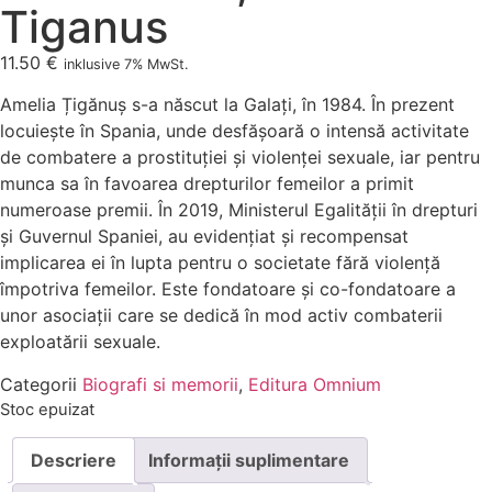
Tiganus
11.50
€
inklusive 7% MwSt.
Amelia Țigănuș s-a născut la Galați, în 1984. În prezent
locuiește în Spania, unde desfășoară o intensă activitate
de combatere a prostituției și violenței sexuale, iar pentru
munca sa în favoarea drepturilor femeilor a primit
numeroase premii. În 2019, Ministerul Egalității în drepturi
și Guvernul Spaniei, au evidențiat și recompensat
implicarea ei în lupta pentru o societate fără violență
împotriva femeilor. Este fondatoare și co-fondatoare a
unor asociații care se dedică în mod activ combaterii
exploatării sexuale.
Categorii
Biografi si memorii
,
Editura Omnium
Stoc epuizat
Descriere
Informații suplimentare