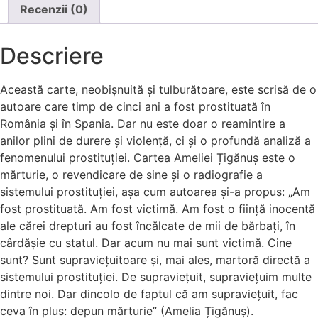
Recenzii (0)
Descriere
Această carte, neobișnuită și tulburătoare, este scrisă de o
autoare care timp de cinci ani a fost prostituată în
România și în Spania. Dar nu este doar o reamintire a
anilor plini de durere și violență, ci și o profundă analiză a
fenomenului prostituției. Cartea Ameliei Țigănuș este o
mărturie, o revendicare de sine și o radiografie a
sistemului prostituției, așa cum autoarea și-a propus: „Am
fost prostituată. Am fost victimă. Am fost o ființă inocentă
ale cărei drepturi au fost încălcate de mii de bărbați, în
cârdășie cu statul. Dar acum nu mai sunt victimă. Cine
sunt? Sunt supraviețuitoare și, mai ales, martoră directă a
sistemului prostituției. De supraviețuit, supraviețuim multe
dintre noi. Dar dincolo de faptul că am supraviețuit, fac
ceva în plus: depun mărturie” (Amelia Țigănuș).