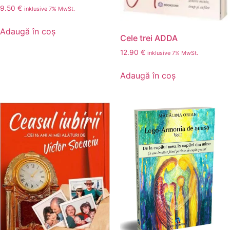
9.50
€
inklusive 7% MwSt.
Adaugă în coș
Cele trei ADDA
12.90
€
inklusive 7% MwSt.
Adaugă în coș