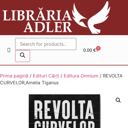
0
0.00
€
Prima pagină
/
Edituri Cărți
/
Editura Omnium
/ REVOLTA
CURVELOR,Amelia Tiganus