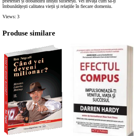
prieteniei și dobândirii liniștii sufletești. Vei învăța cum să-ți
îmbunătățești calitatea vieții și relațiile în fiecare domeniu.
Views: 3
Produse similare