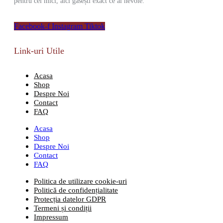
pentru cei mici, aici găsești exact ce ai nevoie.
Facebook-f
Instagram
Tiktok
Link-uri Utile
Acasa
Shop
Despre Noi
Contact
FAQ
Acasa
Shop
Despre Noi
Contact
FAQ
Politica de utilizare cookie-uri
Politică de confidențialitate
Protecția datelor GDPR
Termeni și condiții
Impressum