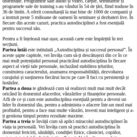
distribuție. Programele sale audio și video, cărțile, seminarele și
programele sale de training s-au vândut în 54 de țări, fiind traduse în
36 de limbi. A oferit consultanță la mai bine de 1000 de companii și
a instruit peste 5 milioane de oameni în seminare și dezbateri live. În
fiecare din aceste cazuri, practica autodisciplinei a fost esențială
pentru succesul său.
Pentru a fi înțeleasă mai ușor, această carte este împărțită în trei
secțiuni.
Partea întâi
este intitulată „Autodisciplina și succesul personal”. În
aceste șapte capitole, vei învăța cum să-ți descătușezi din ce în ce
mai mult potențialul personal practicând autodisciplina în fiecare
aspect al vieții tale personale, incluzând stabilirea țelurilor,
construirea caracterului, asumarea responsabilității, dezvoltarea
curajului și susținerea fiecărui lucru pe care îl faci cu persistență și
hotărâre.
Partea a doua
te ghidează cum să realizezi mult mai mult decât
oricând în domeniul afacerilor, vânzărilor și finanțelor personale.
Afli de ce și cum este autodisciplina esențială pentru a deveni un
lider în domeniul tău, pentru a administra o afacere într-un mod mai
profitabil, pentru a face mai multe vânzări, investi mai inteligent și a-
ți gestiona timpul pentru rezultate maxime.
Partea a treia
te învăță cum să aplici miracolul autodisciplinei în
viața ta personală. Vei învăța cum să practici autodisciplina în
domeniul fericirii, sănătății, condiției fizice, căsniciei, copiilor,