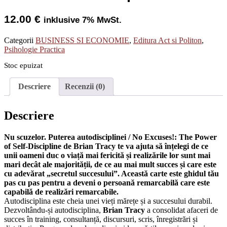
12.00
€
inklusive 7% MwSt.
Categorii
BUSINESS SI ECONOMIE
,
Editura Act si Politon
,
Psihologie Practica
Stoc epuizat
Descriere
Recenzii (0)
Descriere
Nu scuzelor. Puterea autodisciplinei / No Excuses!: The Power
of Self-Discipline de Brian Tracy te va ajuta să înțelegi de ce
unii oameni duc o viață mai fericită și realizările lor sunt mai
mari decât ale majorității, de ce au mai mult succes și care este
cu adevărat „secretul succesului”. Această carte este ghidul tău
pas cu pas pentru a deveni o persoană remarcabilă care este
capabilă de realizări remarcabile.
Autodisciplina este cheia unei vieți mărețe și a succesului durabil.
Dezvoltându-și autodisciplina,
Brian Tracy
a consolidat afaceri de
succes în training, consultanță, discursuri, scris, înregistrări și