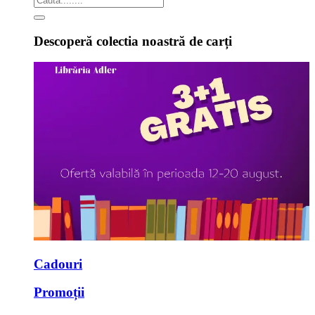
Descoperă colectia noastră de carți
Cadouri
Promoții