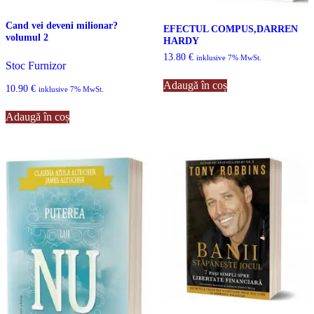
Cand vei deveni milionar?
EFECTUL COMPUS,DARREN
volumul 2
HARDY
13.80
€
inklusive 7% MwSt.
Stoc Furnizor
Adaugă în coș
10.90
€
inklusive 7% MwSt.
Adaugă în coș