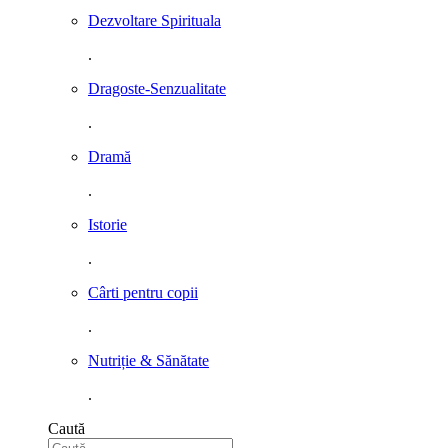
Dezvoltare Spirituala
.
Dragoste-Senzualitate
.
Dramă
.
Istorie
.
Cârti pentru copii
.
Nutriție & Sănătate
.
Caută