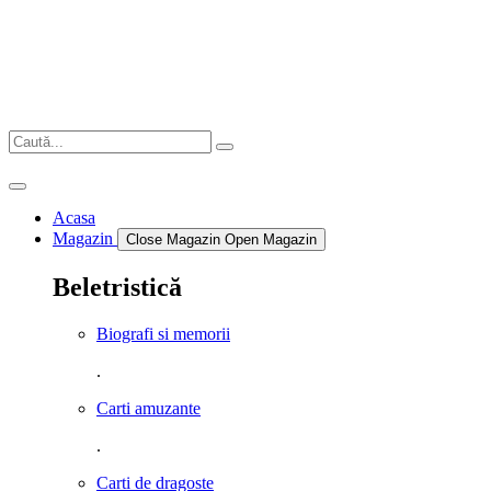
Sari
la
conținut
Acasa
Magazin
Close Magazin
Open Magazin
Beletristică
Biografi si memorii
.
Carti amuzante
.
Carti de dragoste