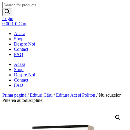
Products
search
Login
0.00
€
0
Cart
Acasa
Shop
Despre Noi
Contact
FAQ
Acasa
Shop
Despre Noi
Contact
FAQ
Prima pagină
/
Edituri Cărți
/
Editura Act si Politon
/ Nu scuzelor.
Puterea autodisciplinei