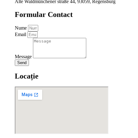
Alte Waldmünchener straße 44, 93059, Regensburg
Formular Contact
Nume
Email
Message
Send
Locație