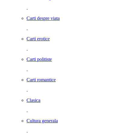
.
Carti despre viata
.
Carti erotice
.
Carti politiste
.
Carti romantice
.
Clasica
.
Cultura generala
.