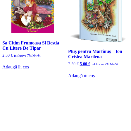
Sa Citim Frumoasa Si Bestia
Cu Litere De Tipar
Pluș pentru Martinuș – Ion-
2.30
€
inklusive 7% MwSt.
Cristea Marilena
Prețul
Prețul
7.50
€
5.00
€
inklusive 7% MwSt.
Adaugă în coș
inițial
curent
a
este:
Adaugă în coș
fost:
5.00 €.
7.50 €.