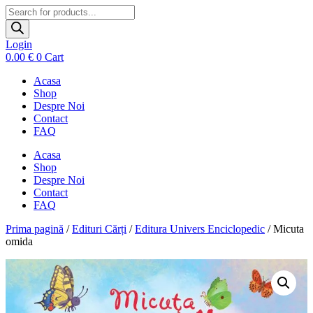
Products
search
Login
0.00
€
0
Cart
Acasa
Shop
Despre Noi
Contact
FAQ
Acasa
Shop
Despre Noi
Contact
FAQ
Prima pagină
/
Edituri Cărți
/
Editura Univers Enciclopedic
/ Micuta
omida