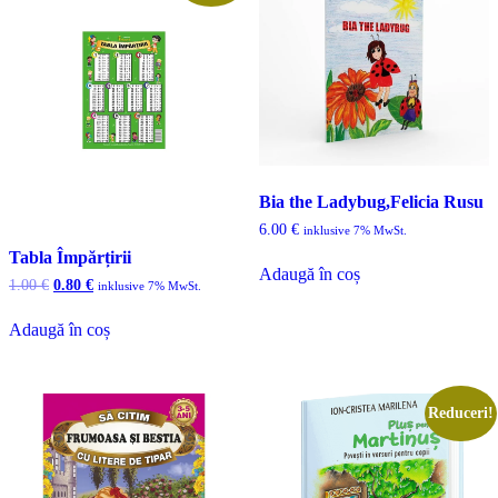
Bia the Ladybug,Felicia Rusu
6.00
€
inklusive 7% MwSt.
Tabla Împărțirii
Adaugă în coș
Prețul
Prețul
1.00
€
0.80
€
inklusive 7% MwSt.
inițial
curent
a
este:
Adaugă în coș
fost:
0.80 €.
1.00 €.
Reduceri!