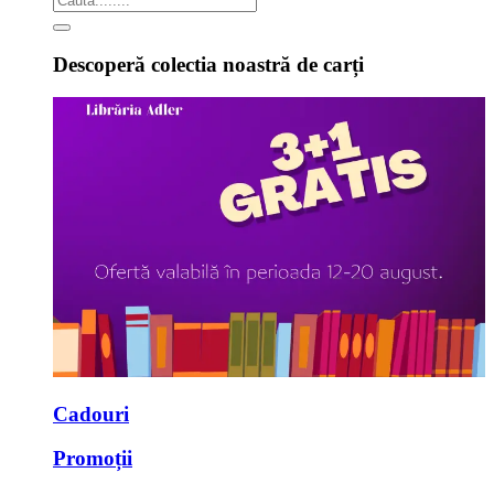
Descoperă colectia noastră de carți
Cadouri
Promoții