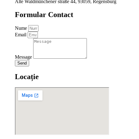
Alte Waldmünchener straße 44, 93059, Regensburg
Formular Contact
Nume
Email
Message
Send
Locație