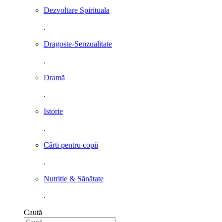
Dezvoltare Spirituala
.
Dragoste-Senzualitate
.
Dramă
.
Istorie
.
Cârti pentru copii
.
Nutriție & Sănătate
.
Caută