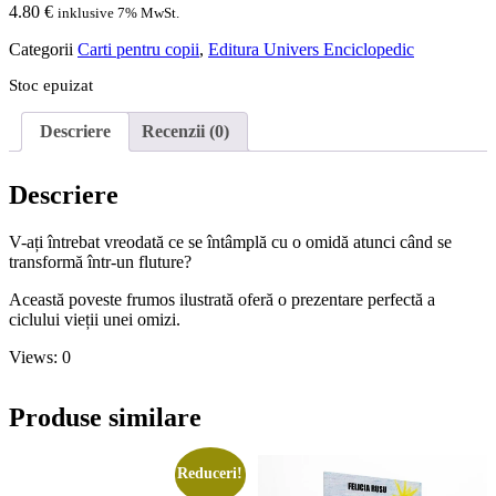
4.80
€
inklusive 7% MwSt.
Categorii
Carti pentru copii
,
Editura Univers Enciclopedic
Stoc epuizat
Descriere
Recenzii (0)
Descriere
V-ați întrebat vreodată ce se întâmplă cu o omidă atunci când se
transformă într-un fluture?
Această poveste frumos ilustrată oferă o prezentare perfectă a
ciclului vieții unei omizi.
Views: 0
Produse similare
Reduceri!