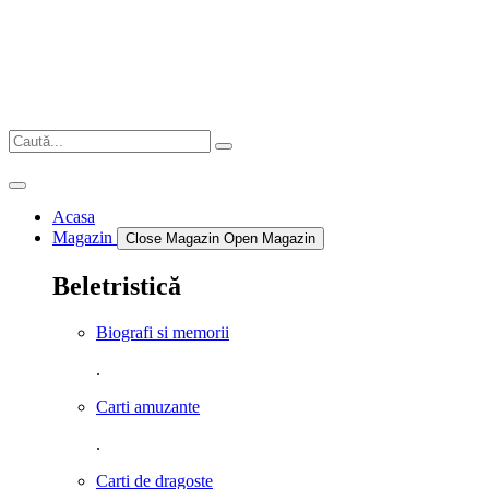
Sari
la
conținut
Acasa
Magazin
Close Magazin
Open Magazin
Beletristică
Biografi si memorii
.
Carti amuzante
.
Carti de dragoste