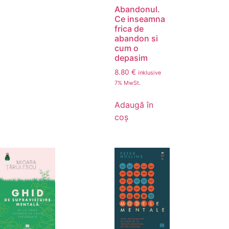
Abandonul.
Ce inseamna
frica de
abandon si
cum o
depasim
8.80
€
inklusive
7% MwSt.
Adaugă în
coș