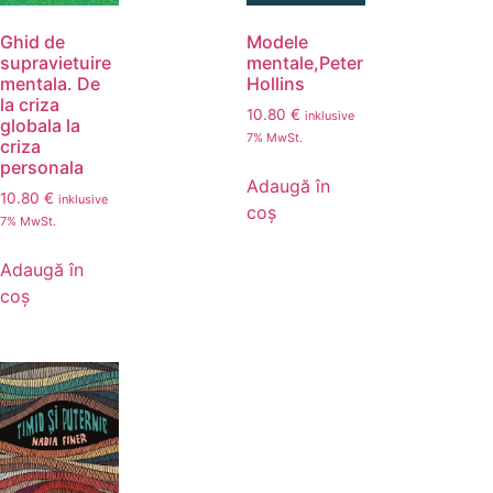
Ghid de
Modele
supravietuire
mentale,Peter
mentala. De
Hollins
la criza
10.80
€
inklusive
globala la
7% MwSt.
criza
personala
Adaugă în
10.80
€
inklusive
coș
7% MwSt.
Adaugă în
coș