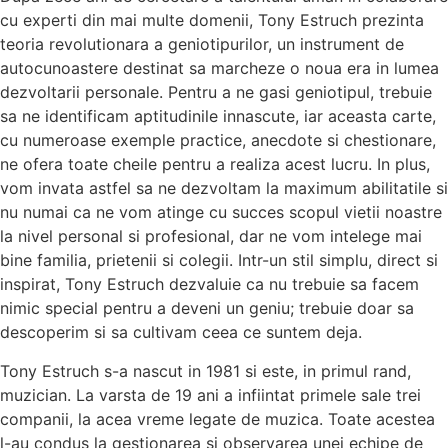
cu experti din mai multe domenii, Tony Estruch prezinta
teoria revolutionara a geniotipurilor, un instrument de
autocunoastere destinat sa marcheze o noua era in lumea
dezvoltarii personale. Pentru a ne gasi geniotipul, trebuie
sa ne identificam aptitudinile innascute, iar aceasta carte,
cu numeroase exemple practice, anecdote si chestionare,
ne ofera toate cheile pentru a realiza acest lucru. In plus,
vom invata astfel sa ne dezvoltam la maximum abilitatile si
nu numai ca ne vom atinge cu succes scopul vietii noastre
la nivel personal si profesional, dar ne vom intelege mai
bine familia, prietenii si colegii. Intr-un stil simplu, direct si
inspirat, Tony Estruch dezvaluie ca nu trebuie sa facem
nimic special pentru a deveni un geniu; trebuie doar sa
descoperim si sa cultivam ceea ce suntem deja.
Tony Estruch s-a nascut in 1981 si este, in primul rand,
muzician. La varsta de 19 ani a infiintat primele sale trei
companii, la acea vreme legate de muzica. Toate acestea
l-au condus la gestionarea si observarea unei echipe de