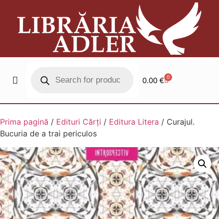
0
0.00
€
Prima pagină
/
Edituri Cărți
/
Editura Litera
/ Curajul.
Bucuria de a trai periculos