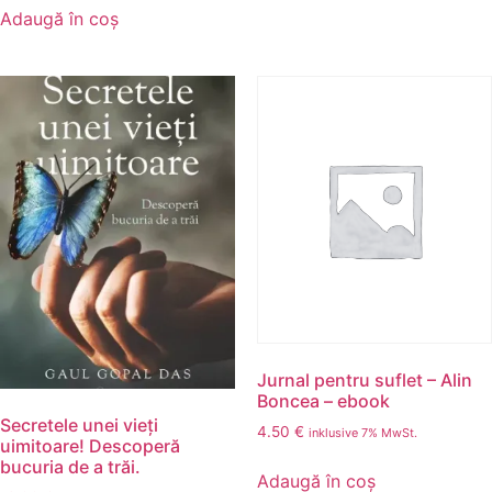
Adaugă în coș
Jurnal pentru suflet – Alin
Boncea – ebook
Secretele unei vieți
4.50
€
inklusive 7% MwSt.
uimitoare! Descoperă
bucuria de a trăi.
Adaugă în coș