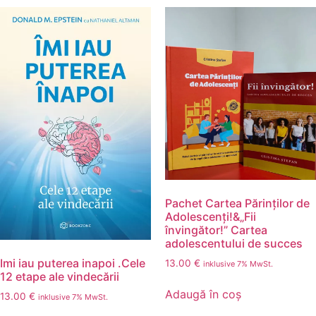
Pachet Cartea Părinților de
Adolescenți!&„Fii
învingător!” Cartea
adolescentului de succes
Imi iau puterea inapoi .Cele
13.00
€
inklusive 7% MwSt.
12 etape ale vindecării
Adaugă în coș
13.00
€
inklusive 7% MwSt.