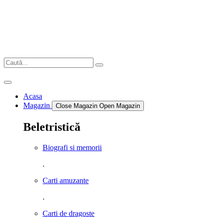
Sari
la
conținut
Acasa
Magazin
Close Magazin
Open Magazin
Beletristică
Biografi si memorii
.
Carti amuzante
.
Carti de dragoste