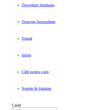
Dezvoltare Spirituala
.
Dragoste-Senzualitate
.
Dramă
.
Istorie
.
Cârti pentru copii
.
Nutriție & Sănătate
.
Caută