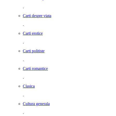
.
Carti despre viata
.
Carti erotice
.
Carti politiste
.
Carti romantice
.
Clasica
.
Cultura generala
.