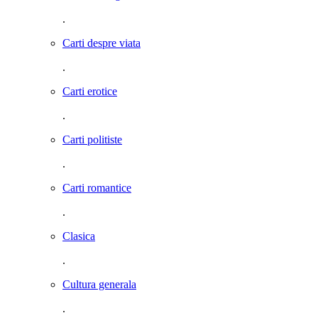
.
Carti despre viata
.
Carti erotice
.
Carti politiste
.
Carti romantice
.
Clasica
.
Cultura generala
.