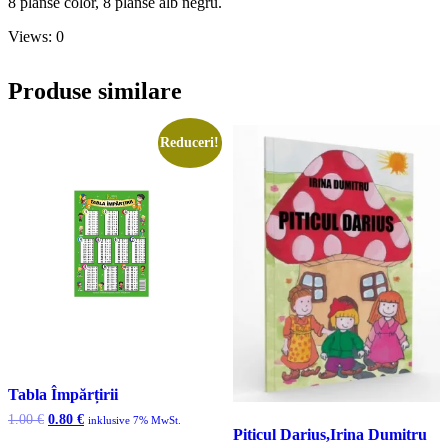
8 planse color, 8 planse alb negru.
Views: 0
Produse similare
Reduceri!
Tabla Împărțirii
Prețul
Prețul
1.00
€
0.80
€
inklusive 7% MwSt.
Piticul Darius,Irina Dumitru
inițial
curent