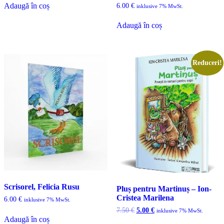
a
este:
Adaugă în coș
6.00
€
inklusive 7% MwSt.
fost:
0.80 €.
1.00 €.
Adaugă în coș
Reduceri!
Scrisorel, Felicia Rusu
Pluș pentru Martinuș – Ion-
Cristea Marilena
6.00
€
inklusive 7% MwSt.
Prețul
Prețul
7.50
€
5.00
€
inklusive 7% MwSt.
inițial
curent
Adaugă în coș