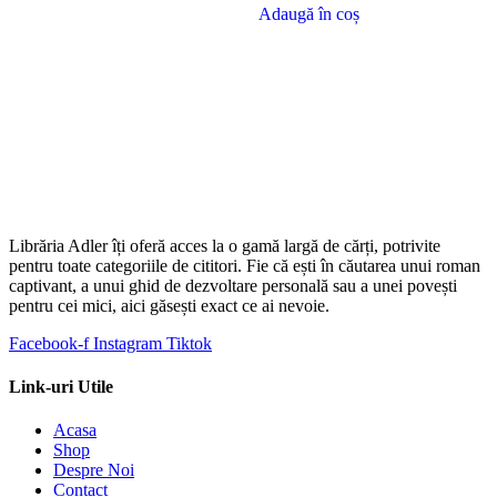
a
este:
Adaugă în coș
fost:
5.00 €.
7.50 €.
Librăria Adler îți oferă acces la o gamă largă de cărți, potrivite
pentru toate categoriile de cititori. Fie că ești în căutarea unui roman
captivant, a unui ghid de dezvoltare personală sau a unei povești
pentru cei mici, aici găsești exact ce ai nevoie.
Facebook-f
Instagram
Tiktok
Link-uri Utile
Acasa
Shop
Despre Noi
Contact