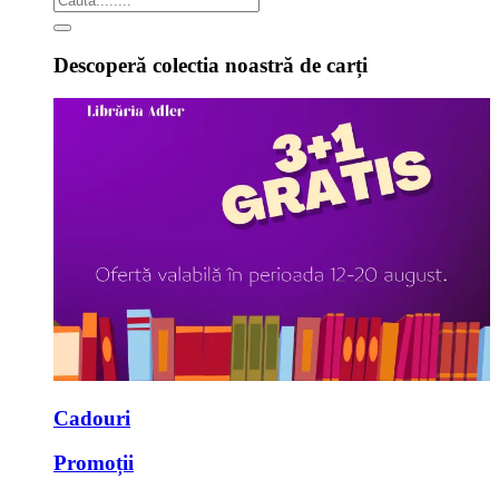
Descoperă colectia noastră de carți
Cadouri
Promoții