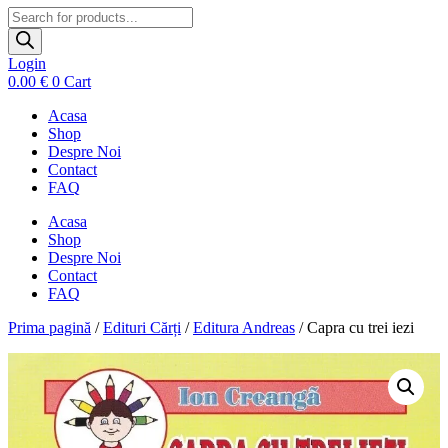
Products
search
Login
0.00
€
0
Cart
Acasa
Shop
Despre Noi
Contact
FAQ
Acasa
Shop
Despre Noi
Contact
FAQ
Prima pagină
/
Edituri Cărți
/
Editura Andreas
/ Capra cu trei iezi