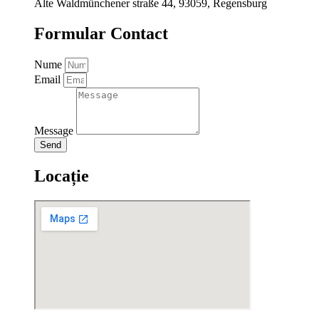
Alte Waldmünchener straße 44, 93059, Regensburg
Formular Contact
Nume
Email
Message
Send
Locație