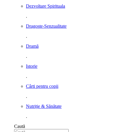
Dezvoltare Spirituala
.
Dragoste-Senzualitate
.
Dramă
.
Istorie
.
Cârti pentru copii
.
Nutriție & Sănătate
.
Caută