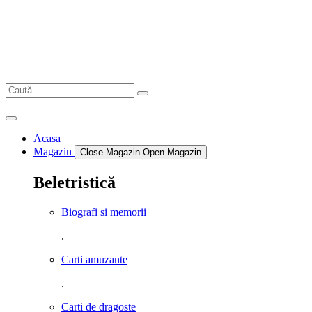
Sari
la
conținut
Acasa
Magazin
Close Magazin
Open Magazin
Beletristică
Biografi si memorii
.
Carti amuzante
.
Carti de dragoste